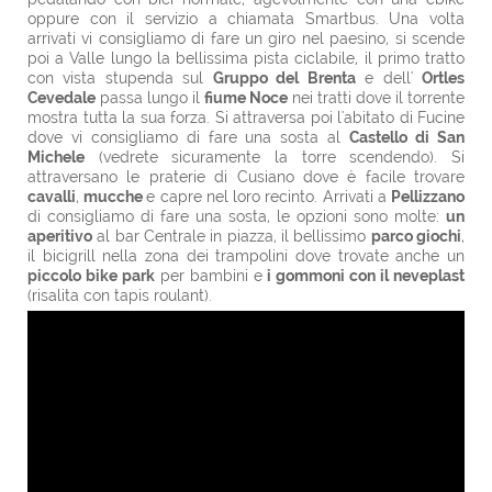
oppure con il servizio a chiamata Smartbus. Una volta
arrivati vi consigliamo di fare un giro nel paesino, si scende
poi a Valle lungo la bellissima pista ciclabile, il primo tratto
con vista stupenda sul
Gruppo del Brenta
e dell'
Ortles
Cevedale
passa lungo il
fiume Noce
nei tratti dove il torrente
mostra tutta la sua forza. Si attraversa poi l'abitato di Fucine
dove vi consigliamo di fare una sosta al
Castello di San
Michele
(vedrete sicuramente la torre scendendo). Si
attraversano le praterie di Cusiano dove è facile trovare
cavalli
,
mucche
e capre nel loro recinto. Arrivati a
Pellizzano
di consigliamo di fare una sosta, le opzioni sono molte:
un
aperitivo
al bar Centrale in piazza, il bellissimo
parco giochi
,
il bicigrill nella zona dei trampolini dove trovate anche un
piccolo bike park
per bambini e
i gommoni con il neveplast
(risalita con tapis roulant).