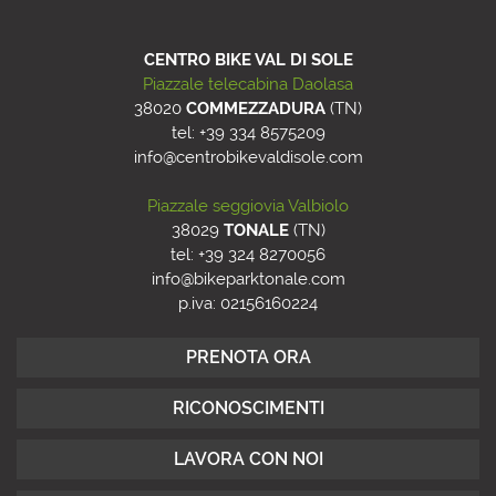
CENTRO BIKE VAL DI SOLE
Piazzale telecabina Daolasa
38020
COMMEZZADURA
(
TN
)
tel: +39 334 8575209
info@centrobikevaldisole.com
Piazzale seggiovia Valbiolo
38029
TONALE
(
TN
)
tel: +39 324 8270056
info@bikeparktonale.com
p.iva: 02156160224
PRENOTA ORA
RICONOSCIMENTI
LAVORA CON NOI