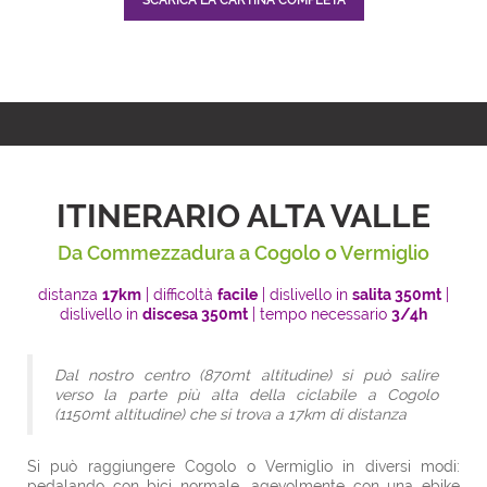
ITINERARIO ALTA VALLE
Da Commezzadura a Cogolo o Vermiglio
distanza
17km
| difficoltà
facile
| dislivello in
salita 350mt
|
dislivello in
discesa 350mt
| tempo necessario
3/4h
Dal nostro centro (870mt altitudine) si può salire
verso la parte più alta della ciclabile a Cogolo
(1150mt altitudine) che si trova a 17km di distanza
Si può raggiungere Cogolo o Vermiglio in diversi modi:
pedalando con bici normale, agevolmente con una ebike