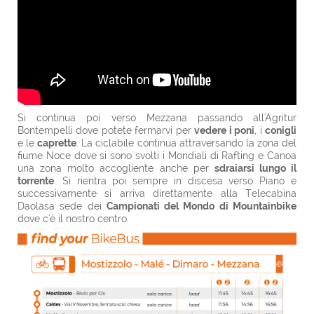
Si continua poi verso Mezzana passando all'Agritur
Bontempelli dove potete fermarvi per
vedere i poni
, i
conigli
e le
caprette
. La ciclabile continua attraversando la zona del
fiume Noce dove si sono svolti i Mondiali di Rafting e Canoa
una zona molto accogliente anche per
sdraiarsi lungo il
torrente
. Si rientra poi sempre in discesa verso Piano e
successivamente si arriva direttamente alla Telecabina
Daolasa sede dei
Campionati del Mondo di Mountainbike
dove c'è il nostro centro.