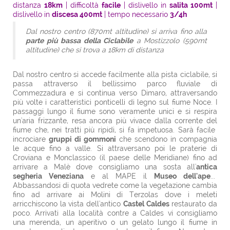
distanza
18km
| difficoltà
facile
| dislivello in
salita 100mt
|
dislivello in
discesa 400mt
| tempo necessario
3/4h
Dal nostro centro (870mt altitudine) si arriva fino alla
parte più bassa della Ciclabile
a Mostizzolo (590mt
altitudine) che si trova a 18km di distanza
Dal nostro centro si accede facilmente alla pista ciclabile, si
passa attraverso il bellissimo parco fluviale di
Commezzadura e si continua verso Dimaro, attraversando
più volte i caratteristici ponticelli di legno sul fiume Noce. I
passaggi lungo il fiume sono veramente unici e si respira
un'aria frizzante, resa ancora più vivace dalla corrente del
fiume che, nei tratti più ripidi, si fa impetuosa. Sarà facile
incrociare
gruppi di gommoni
che scendono in compagnia
le acque fino a valle. Si attraversano poi le praterie di
Croviana e Monclassico (il paese delle Meridiane) fino ad
arrivare a Malè dove consigliamo una sosta all'
antica
segheria Veneziana
e al MAPE il
Museo dell'ape
...
Abbassandosi di quota vedrete come la vegetazione cambia
fino ad arrivare ai Molini di Terzolas dove i meleti
arricchiscono la vista dell'antico
Castel Caldes
restaurato da
poco. Arrivati alla località contre a Caldes vi consigliamo
una merenda, un aperitivo o un gelato lungo il fiume in