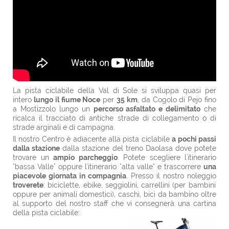
La pista ciclabile della Val di Sole si sviluppa quasi per
intero
lungo il fiume Noce
per
35 km
, da Cogolo di Pejo fino
a Mostizzolo lungo un
percorso asfaltato e delimitato
che
ricalca il tracciato di antiche strade di collegamento o di
strade arginali e di campagna.
Il nostro Centro è adiacente alla pista ciclabile
a pochi passi
dalla stazione
dalla stazione del treno Daolasa dove potete
trovare un
ampio parcheggio
. Potete scegliere l'itinerario
"bassa Valle" oppure l'itinerario "alta valle" e trascorrere
una
piacevole giornata in compagnia
. Presso il nostro noleggio
troverete
: biciclette, ebike, seggiolini, carrellini (per bambini
oppure per animali domestici), caschi, bici da bambino oltre
al supporto del nostro staff che vi consegnerà una cartina
della pista ciclabile: