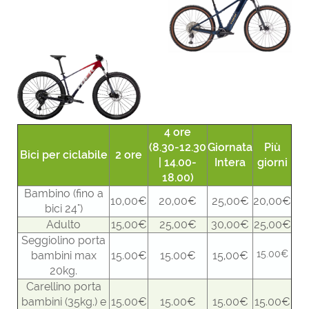
4 ore
(8.30-12.30
Giornata
Più
Bici per ciclabile
2 ore
| 14.00-
Intera
giorni
18.00)
Bambino (fino a
10,00€
20,00€
25,00€
20,00€
bici 24")
Adulto
15,00€
25,00€
30,00€
25,00€
Seggiolino porta
15.00€
bambini max
15.00€
15.00€
15,00€
20kg.
Carellino porta
bambini (35kg.) e
15.00€
15.00€
15.00€
15.00€