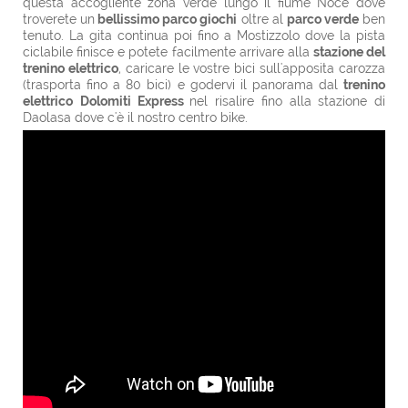
questa accogliente zona verde lungo il fiume Noce dove
troverete un
bellissimo parco giochi
oltre al
parco verde
ben
tenuto. La gita continua poi fino a Mostizzolo dove la pista
ciclabile finisce e potete facilmente arrivare alla
stazione del
trenino elettrico
, caricare le vostre bici sull'apposita carozza
(trasporta fino a 80 bici) e godervi il panorama dal
trenino
elettrico
Dolomiti Express
nel risalire fino alla stazione di
Daolasa dove c'è il nostro centro bike.